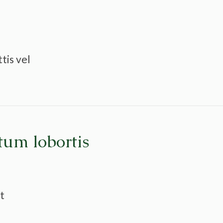
tis vel
tum lobortis
t