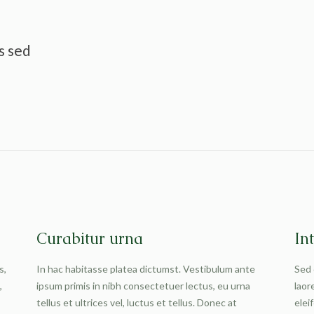
s sed
Curabitur urna
In
s,
In hac habitasse platea dictumst. Vestibulum ante
Sed 
,
ipsum primis in nibh consectetuer lectus, eu urna
laor
tellus et ultrices vel, luctus et tellus. Donec at
elei