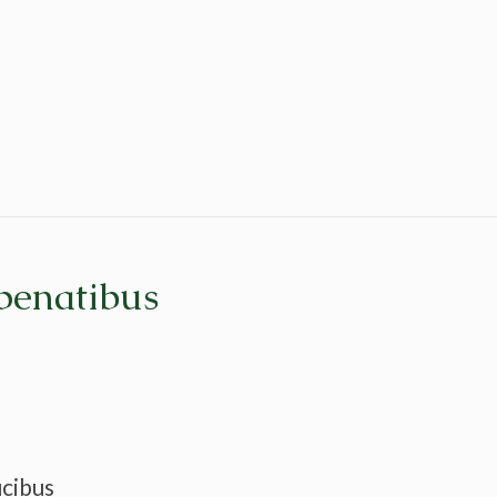
penatibus
ucibus