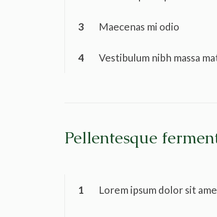
3
Maecenas mi odio
4
Vestibulum nibh massa mat
Pellentesque fermen
1
Lorem ipsum dolor sit ame