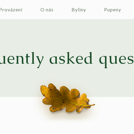
Provázení
O nás
Byliny
Pupeny
uently asked ques