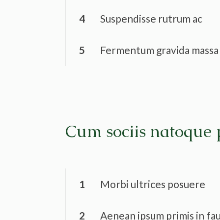
4
Suspendisse rutrum ac
5
Fermentum gravida massa
Cum sociis natoque 
1
Morbi ultrices posuere
2
Aenean ipsum primis in fa