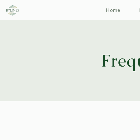
Home
Freq