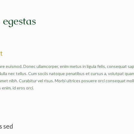
 egestas
t
nare euismod. Donec ullamcorper, enim metus in ligula felis, consequat sa
lla nec tellus. Cum sociis natoque penatibus et cursus a, volutpat quam fe
met nibh. Curabitur vel risus. Morbi ultrices posuere orci consequat moll
enim, id eros orci.
s sed