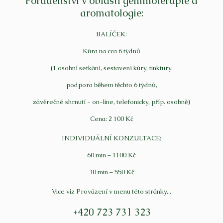
Poradenství v oblasti gemmoterapie a
aromatologie:
BALÍČEK:
Kúra na cca 6 týdnů
(1 osobní setkání, sestavení kúry, tinktury,
podpora během těchto 6 týdnů,
závěrečné shrnutí - on-line, telefonicky, příp. osobně)
Cena: 2 100 Kč
INDIVIDUÁLNÍ KONZULTACE:
60 min – 1100 Kč
30 min – 550 Kč
Vice viz Provázení v menu této stránky...
+420 723 731 323