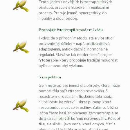
Tento, jeden z novějších fytoterapeutických
přístupů, pracuje s hlubokými regulačními
procesy. Pracuje jemně, synergeticky, do
hloubky a dlouhodobě.
Propojuje fytoterapii a moderní vědu
I když jde o přírodní metodu, stále více studií
potvrzuje její účinky – např. protizánětlivé,
adaptogenní, antioxidační či hormonálně
regulační. Stává se tak moderním nástrojem
fytoterapie, který propojuje tradiční moudrost
bylin a novodobý výzkum.
S respektem
Gemmoterapie je jemná síla přírody, která může
pomoci tělu najít ztracenou rovnováhu. S
respektem k rostlinám i lidskému tělu nabízí
hlubší cestu ke zdraví – skrze pupeny, které
nesou budoucnost celé rostliny. Zatímco běžná
léčba často hasí jen plameny, gemmoterapie se
dotýká samotných kořenů nerovnováhy. Působí
tiše, ale silně – jako voda, která omývá, čistí a
obnovuje. Dává tělu prostor, aby si samo