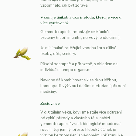
vzpomnělo, jak být zdravé.
V čem je unikátní jako metoda, která je více a
více využívaná?
Gemmoterapie harmonizuje celé funkční
systémy (např. imunitní, nervový, endokrinní).
Je minimálně zatěžující, vhodná i pro citlivé
osoby, děti, seniory.
Působí postupně a přirozeně, s ohledem na
individuální tempo organismu.
Navíc se dá kombinovat s klasickou léčbou,
homeopatií, výživou i dalšími metodami přírodní
medicíny.
Zastavit se
V digitálním věku, kdy jsme stále více odtrženi
od cyklů přírody a vlastního těla, nabízí
gemmoterapie návrat k biologické moudrosti
rostlin. Její jemný, přesto hluboký účinek je
výzvou ke zpomalení a vědomému přístupu ke