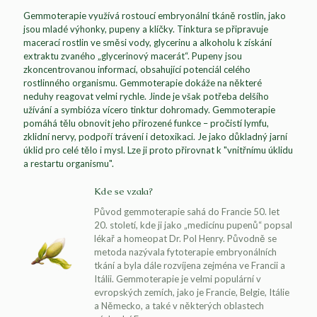
Gemmoterapie využívá rostoucí embryonální tkáně rostlin, jako
jsou mladé výhonky, pupeny a klíčky. Tinktura se připravuje
macerací rostlin ve směsi vody, glycerinu a alkoholu k získání
extraktu zvaného „glycerinový macerát“. Pupeny jsou
zkoncentrovanou informací, obsahující potenciál celého
rostlinného organismu. Gemmoterapie dokáže na některé
neduhy reagovat velmi rychle. Jinde je však potřeba delšího
užívání a symbióza vícero tinktur dohromady. Gemmoterapie
pomáhá tělu obnovit jeho přirozené funkce – pročistí lymfu,
zklidní nervy, podpoří trávení i detoxikaci. Je jako důkladný jarní
úklid pro celé tělo i mysl. Lze ji proto přirovnat k "vnitřnímu úklidu
a restartu organismu".
Kde se vzala?
Původ gemmoterapie sahá do Francie 50. let
20. století, kde ji jako „medicínu pupenů“ popsal
lékař a homeopat Dr. Pol Henry. Původně se
metoda nazývala fytoterapie embryonálních
tkání a byla dále rozvíjena zejména ve Francii a
Itálii. Gemmoterapie je velmi populární v
evropských zemích, jako je Francie, Belgie, Itálie
a Německo, a také v některých oblastech