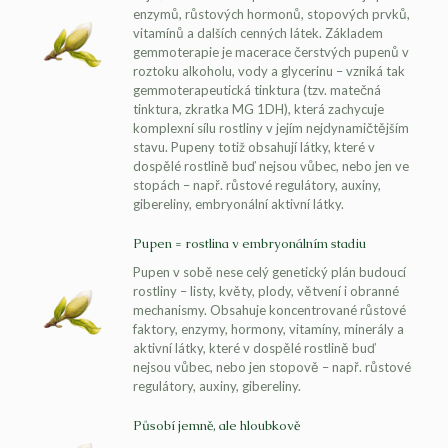
enzymů, růstových hormonů, stopových prvků,
vitamínů a dalších cenných látek. Základem
gemmoterapie je macerace čerstvých pupenů v
roztoku alkoholu, vody a glycerinu – vzniká tak
gemmoterapeutická tinktura (tzv. matečná
tinktura, zkratka MG 1DH), která zachycuje
komplexní sílu rostliny v jejím nejdynamičtějším
stavu. Pupeny totiž obsahují látky, které v
dospělé rostlině buď nejsou vůbec, nebo jen ve
stopách – např. růstové regulátory, auxiny,
gibereliny, embryonální aktivní látky.
Pupen = rostlina v embryonálním stadiu
Pupen v sobě nese celý genetický plán budoucí
rostliny – listy, květy, plody, větvení i obranné
mechanismy. Obsahuje koncentrované růstové
faktory, enzymy, hormony, vitamíny, minerály a
aktivní látky, které v dospělé rostlině buď
nejsou vůbec, nebo jen stopově – např. růstové
regulátory, auxiny, gibereliny.
Působí jemně, ale hloubkově