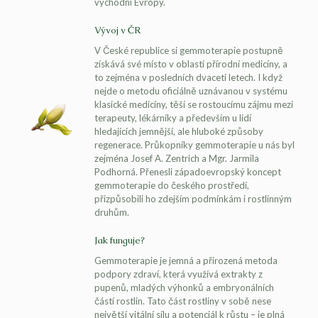
východní Evropy.
Vývoj v ČR
V České republice si gemmoterapie postupně
získává své místo v oblasti přírodní medicíny, a
to zejména v posledních dvaceti letech. I když
nejde o metodu oficiálně uznávanou v systému
klasické medicíny, těší se rostoucímu zájmu mezi
terapeuty, lékárníky a především u lidí
hledajících jemnější, ale hluboké způsoby
regenerace. Průkopníky gemmoterapie u nás byl
zejména Josef A. Zentrich a Mgr. Jarmila
Podhorná. Přenesli západoevropský koncept
gemmoterapie do českého prostředí,
přizpůsobili ho zdejším podmínkám i rostlinným
druhům.
Jak funguje?
Gemmoterapie je jemná a přirozená metoda
podpory zdraví, která využívá extrakty z
pupenů, mladých výhonků a embryonálních
částí rostlin. Tato část rostliny v sobě nese
největší vitální sílu a potenciál k růstu – je plná