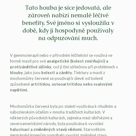
Tato houba je sice jedovatá, ale
zároveň nabízí nemalé léčivé
benefity. Své jméno si vysloužila v
době, kdy jí hospodyně používaly
na odpuzování much.
V gemmoterapii nebo v přírodním léčitelství se využívá ve
formě mastí pro své
analgetické (bolest zmírňující) a
protizánětlivé účinky
, což ji činí užitečnou při problémech s
klouby
, jako jsou
bolesti a záněty.
Tinktury a masti z
mochomůrky červené se používají k úlevě od bolesti
způsobené
artritidou, osteoartritidou nebo svalovými
napětími.
Mochomůrka červená byla po staletí využívána k rituálním a
náboženským účelům v mnoha tradičních kulturách. V
některých původních kulturách, zejména mezi sibiřskými a
severoamerickými národy, byla používána k vyvolání
halucinací a změněných stavů vědomí.
Starověkým
germánské kmenům pomáhalo vyvolat změněné stavy