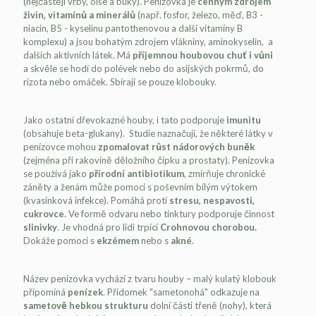
(nejčastěji vrby, olše a buky). Penízovka je
cenným zdrojem
živin, vitamínů a minerálů
(např. fosfor, železo, měď, B3 -
niacin, B5 - kyselinu pantothenovou a další vitamíny B
komplexu) a jsou bohatým zdrojem vlákniny, aminokyselin, a
dalších aktivních látek. Má
příjemnou houbovou chuť i vůni
a skvěle se hodí do polévek nebo do asijských pokrmů, do
rizota nebo omáček. Sbírají se pouze klobouky.
Jako ostatní dřevokazné houby, i tato podporuje
imunitu
(obsahuje beta-glukany). Studie naznačují, že některé látky v
penízovce mohou
zpomalovat růst nádorových buněk
(zejména při rakovině děložního čípku a prostaty). Penízovka
se používá jako
přírodní antibiotikum
, zmírňuje chronické
záněty a ženám může pomoci s poševním bílým výtokem
(kvasinková infekce). Pomáhá proti
stresu, nespavosti,
cukrovce
. Ve formě odvaru nebo tinktury podporuje činnost
slinivky
. Je vhodná pro lidi trpící
Crohnovou chorobou.
Dokáže pomoci s
ekzémem
nebo s
akné
.
Název penízovka vychází z tvaru houby – malý kulatý klobouk
připomíná
penízek
. Přídomek "sametonohá" odkazuje na
sametově hebkou strukturu
dolní části třeně (nohy), která