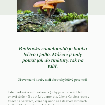
Penízovka sametonohá je houba
léčivá i jedlá. Můžete jí tedy
použít jak do tinktury, tak na
talíř.
Dřevokazné houby mají obrovský léčivý potenciál.
Tato medově oranžová houba (nohy jsou u starších hub
tmavší až černé) pochází z Japonska, Číny a Koreje a roste v
trsech na pařezech, které tlejí nebo na listnatých stromech