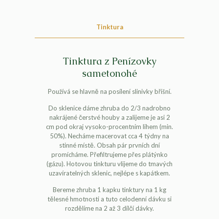
Tinktura
Tinktura z Penízovky
sametonohé
Používá se hlavně na posílení slinivky břišní.
Do sklenice dáme zhruba do 2/3 nadrobno
nakrájené čerstvé houby a zalijeme je asi 2
cm pod okraj vysoko-procentním lihem (min.
50%). Necháme macerovat cca 4 týdny na
stinné místě. Obsah pár prvních dní
promícháme. Přefiltrujeme přes plátýnko
(gázu). Hotovou tinkturu vlijeme do tmavých
uzavíratelných sklenic, nejlépe s kapátkem.
Bereme zhruba 1 kapku tinktury na 1 kg
tělesné hmotnosti a tuto celodenní dávku si
rozdělíme na 2 až 3 dílčí dávky.