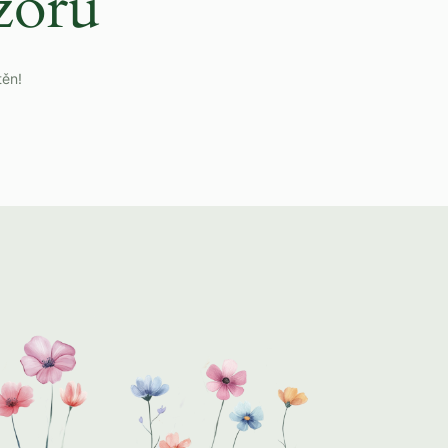
zoru
těn!