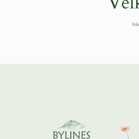
Vel
Něc