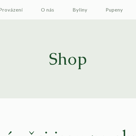
Provázení
O nás
Byliny
Pupeny
Shop